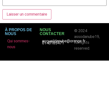
À PROPOS DE
NOUS
© 2024
NOUS
CONTACTER
assodanube19,
Qui sommes-
accueildanube@orange.fr
All rights
0140185471
nous
reserved.